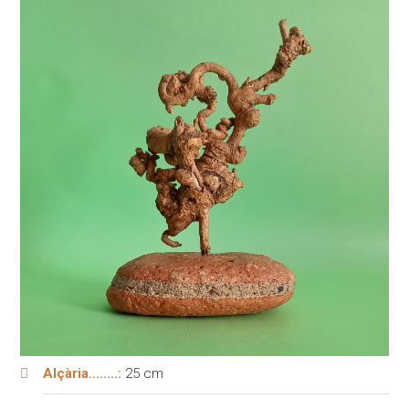
Alçària........:
25 cm