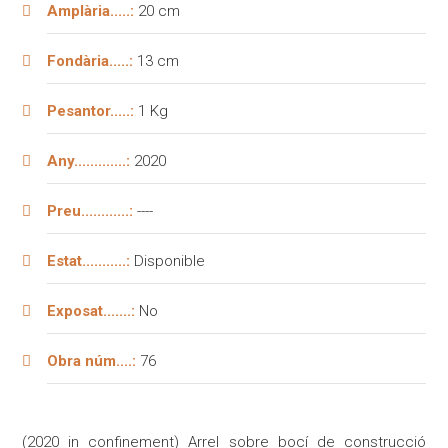
Amplària.....:
20 cm
Fondària.....:
13 cm
Pesantor.....:
1 Kg
Any.............:
2020
Preu............:
----
Estat...........:
Disponible
Exposat.......:
No
Obra núm....:
76
(2020 in confinement) Arrel sobre bocí de construcció