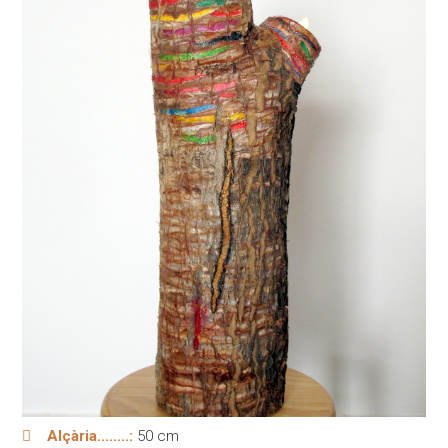
Alçària........:
50 cm