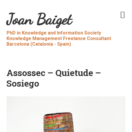
Skip
Skip
to
to
Main
Joan Baiget
primary
content
navigation
navigation
PhD in Knowledge and Information Society
Knowledge Management Freelance Consultant
Barcelona (Catalonia - Spain)
Assossec – Quietude –
Sosiego