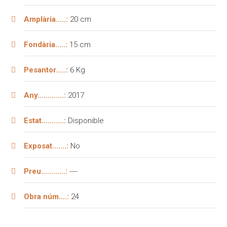
Amplària.....:
20 cm
Fondària.....:
15 cm
Pesantor.....:
6 Kg
Any.............:
2017
Estat...........:
Disponible
Exposat.......:
No
Preu............:
----
Obra núm....:
24