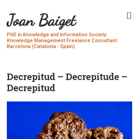
Skip
Skip
to
to
Main
Joan Baiget
primary
content
navigation
navigation
PhD in Knowledge and Information Society
Knowledge Management Freelance Consultant
Barcelona (Catalonia - Spain)
Decrepitud – Decrepitude –
Decrepitud