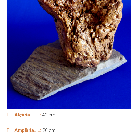
Alçària........:
40 cm
Amplària.....:
20 cm